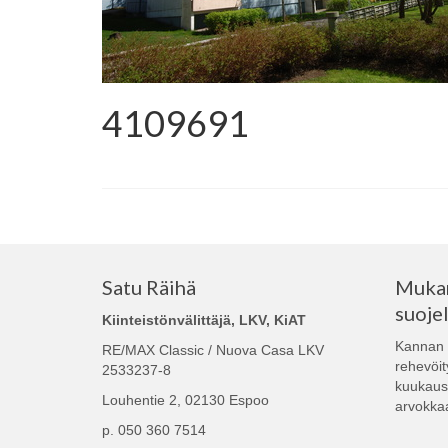
4109691
Satu Räihä
Mukan
suoje
Kiinteistönvälittäjä, LKV, KiAT
Kannan 
RE/MAX Classic / Nuova Casa LKV
rehevöit
2533237-8
kuukausi
Louhentie 2, 02130 Espoo
arvokka
p. 050 360 7514