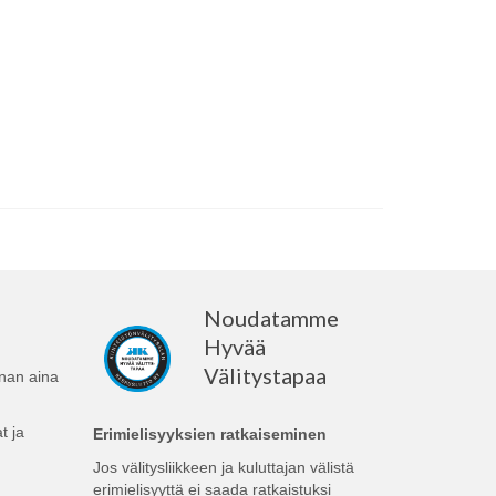
Noudatamme
Hyvää
Välitystapaa
nnan aina
t ja
Erimielisyyksien ratkaiseminen
Jos välitysliikkeen ja kuluttajan välistä
erimielisyyttä ei saada ratkaistuksi