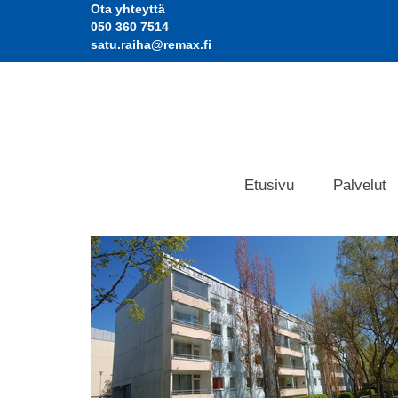
Ota yhteyttä
050 360 7514
satu.raiha@remax.fi
Etusivu
Palvelut