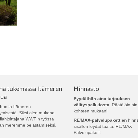
a tukemassa Itämeren
Hinnasto
lua
Pyydäthän aina tarjouksen
välityspalkkiosta
. Räätälöin hi
huolta Itämeren
kohteen mukaan!
ymisestä. Siksi olen mukana
lahjoittajana
WWF:n
työssä
RE/MAX-palvelupakettien
hinna
an meremme pelastamiseksi.
sisällön löydät täältä:
RE/MAX
Palvelupaketit