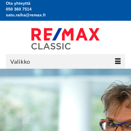
Ota yhteyttä
050 360 7514
satu.raiha@remax.fi
Valikko