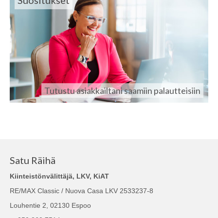
Suositukset
Tutustu asiakkailtani saamiin palautteisiin
Satu Räihä
Kiinteistönvälittäjä, LKV, KiAT
RE/MAX Classic / Nuova Casa LKV 2533237-8
Louhentie 2, 02130 Espoo