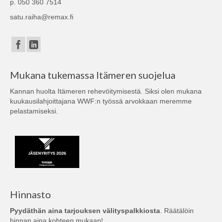
p. 050 360 7514
satu.raiha@remax.fi
Mukana tukemassa Itämeren suojelua
Kannan huolta Itämeren rehevöitymisestä. Siksi olen mukana
kuukausilahjoittajana
WWF:n
työssä arvokkaan meremme
pelastamiseksi.
Hinnasto
Pyydäthän aina tarjouksen välityspalkkiosta
. Räätälöin
hinnan aina kohteen mukaan!