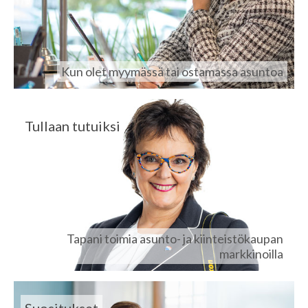
Kun olet myymässä tai ostamassa asuntoa
Tullaan tutuiksi
Tapani toimia asunto- ja kiinteistökaupan
markkinoilla