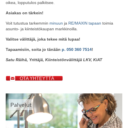
oikea, lopputulos palkitsee.
Asiakas on tärkein!
Voit tutustua tarkemmin
minuun
ja
RE/MAXIN tapaan
toimia
asunto- ja kiinteistökaupan markkinoilla.
Valitse välittäjä, joka tekee mitä lupaa
!
Tapaamisiin, soita jo tänään
p. 050 360 7514
!
Satu Räihä, Yrittäjä, Kiinteistönvälittäjä LKV, KiAT
OTA YHTEYTTÄ
Palvelut