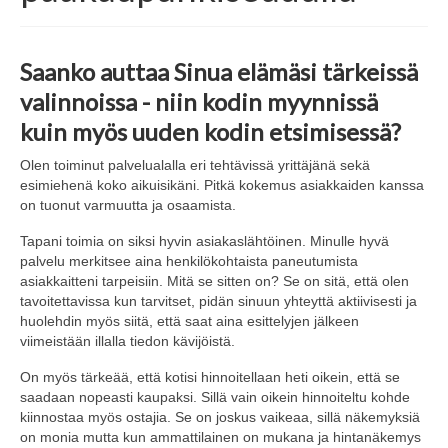
Saanko auttaa Sinua elämäsi tärkeissä
valinnoissa - niin kodin myynnissä
kuin myös uuden kodin etsimisessä?
Olen toiminut palvelualalla eri tehtävissä yrittäjänä sekä
esimiehenä koko aikuisikäni. Pitkä kokemus asiakkaiden kanssa
on tuonut varmuutta ja osaamista.
Tapani toimia on siksi hyvin asiakaslähtöinen. Minulle hyvä
palvelu merkitsee aina henkilökohtaista paneutumista
asiakkaitteni tarpeisiin. Mitä se sitten on? Se on sitä, että olen
tavoitettavissa kun tarvitset, pidän sinuun yhteyttä aktiivisesti ja
huolehdin myös siitä, että saat aina esittelyjen jälkeen
viimeistään illalla tiedon kävijöistä.
On myös tärkeää, että kotisi hinnoitellaan heti oikein, että se
saadaan nopeasti kaupaksi. Sillä vain oikein hinnoiteltu kohde
kiinnostaa myös ostajia. Se on joskus vaikeaa, sillä näkemyksiä
on monia mutta kun ammattilainen on mukana ja hintanäkemys