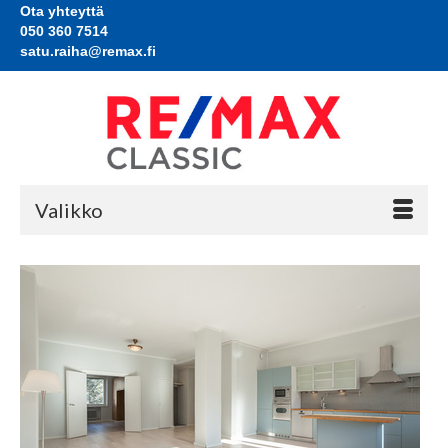
Ota yhteyttä
050 360 7514
satu.raiha@remax.fi
Valikko