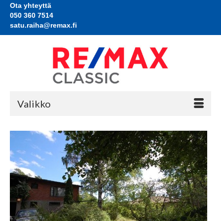
Ota yhteyttä
050 360 7514
satu.raiha@remax.fi
Valikko