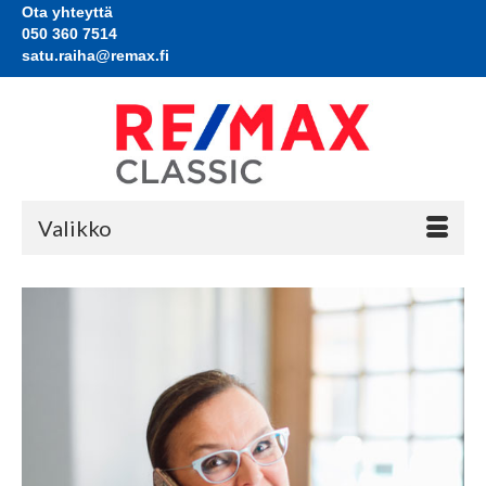
Ota yhteyttä
050 360 7514
satu.raiha@remax.fi
Valikko