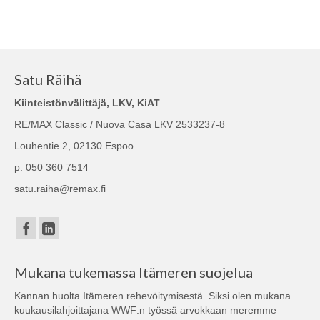
Satu Räihä
Kiinteistönvälittäjä, LKV, KiAT
RE/MAX Classic / Nuova Casa LKV 2533237-8
Louhentie 2, 02130 Espoo
p. 050 360 7514
satu.raiha@remax.fi
Mukana tukemassa Itämeren suojelua
Kannan huolta Itämeren rehevöitymisestä. Siksi olen mukana
kuukausilahjoittajana
WWF:n
työssä arvokkaan meremme